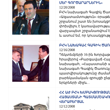
ՄԵՐ ԳՈՐԾԱՐԱՐՆԵՐԻՆ»
12/20/2008
ԲՀԿ նախագահ Գագիկ Ծառո
«Ազատամտություն» օրաթեր
շրջանում շատ են խոսակցո
փոխվելու է կառավարությ
վարչապետ շրջանառվում է 
և ասում եմ, որ կուսակցությո
ԲՀԿ ՆԱԽԱԳԱՀ ԳԱԳԻԿ ԾԱՌ
12/16/2008
Դեկտեմբերի 16-ին Խորվա
հրավերով «Բարգավաճ Հայ
նախագահ, «Հայաստանի ա
նախագահ Գագիկ Ծառուկյ
պատվիրակությունը ժամանե
բարեկամական զրույցի ընթ
երկրների միջև...
ՀՀ ԱԺ ԲՀԿ ԽՄԲԱԿՑՈՒԹՅԱ
ՀԱՅԱՍՏԱՆԻ ՊԱՏՄԱՄՇԱԿՈ
ՎԵՐԱԲԵՐՅԱԼ
12/12/2008