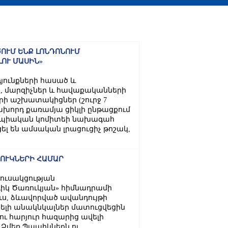
ՈՒՄ ԵՆՔ ԼՈՆԴՈՆՈՒՄ
ՈՒ ՄԱՍԻՆ»
յունքների հասած և
, մարզիչներ և հավաքականների
ի աշխատակիցներ (շուրջ 7
խորդ քառամյա ցիկլի ընթացքում
մպիական կոմիտեի նախագահ
լ են ամսական լրացուցիչ թոշակ,
ՆՈՒԿՆԵՐԻ ՀԱՄԱՐ
ուսակցության
իկ Ծառուկյան» հիմնադրամի
ևս, ձևավորված ավանդույթի
ելի անակնկալներ մատուցվեցին
ւ հարյուր հազարից ավելի
 Ձմեռ Պապիկներն ու