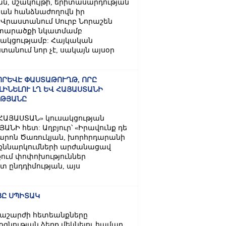
ան, մշակույթի, երիտասարդության
ան հանձնաժողովն իր
 Վրաստանում Սուրբ Նորաշեն
ց տարածքի նկատմամբ
ակցությամբ: Հայկական
տանում նոր չէ, սակայն այսօր
ՈՐԵՎԷ ՓԱՍՏԱԹՈՒՂԹ, ՈՐԸ
ԻՆԵԼՈՒ ԼՂ ԵՎ ՀԱՅԱՍՏԱՆԻ
ՒԹՅԱՆԸ
ՀԱՅԱՍՏԱՆ» կուսակցության
Ի հետ: Աղբյուր՝ «Իրավունք դե
արոն Ծառուկյան, խորհրդարանի
ն քննարկումների արժանացավ
ում փոփոխություններ
 ընդդիմության, այս
ՑԸ ՍՊԻՏԱԿ
կրաշարժի հետեանքները
օգնության ձեռք մեկնելու համար