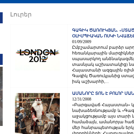
Լուրեր
ԳԱԳԻԿ ԾԱՌՈՒԿՅԱՆ. «ՄՏԱԾ
ՕԼԻՄՊԻԱԿԱՆ ՈՍԿԻ ՆՎԱՃԵԼ
01/09/2009
Ըմբշամարտում բարձր արդ
հեռանկարային մարզիկներ
սպասարկող անձնակազմեր
տասնյակ աշխատակից) նա
Հայաստանի ազգային օլի
Գագիկ Ծառուկյանից ստացե
իսկ աշխարհի,...
ԱՄԱՆՈՐԸ ՏՈՆ Է ԲՈԼՈՐ ՄԱ
12/31/2008
«Բարգավաճ Հայաստան» կ
նախաձեռնությամբ և «Գագ
աջակցությամբ այս տարի 
համաձայն, ամանորյա հաճ
մեր հանրապետության երկո
փոքրիկների: Հարյուրավոր