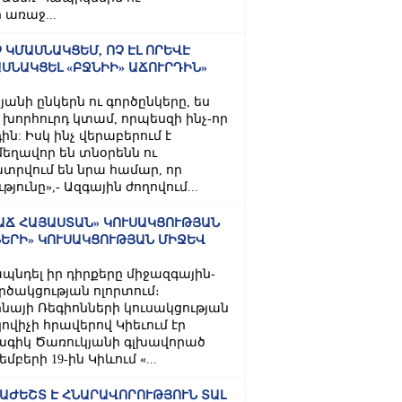
 առաջ...
 ԿՄԱՍՆԱԿՑԵՄ, ՈՉ ԷԼ ՈՐԵՎԷ
ՍՆԱԿՑԵԼ «ԲՋՆԻԻ» ԱՃՈՒՐԴԻՆ»
յանի ընկերն ու գործընկերը, ես
լ խորհուրդ կտամ, որպեսզի ինչ-որ
ն: Իսկ ինչ վերաբերում է
եղավոր են տնօրենն ու
տրվում են նրա համար, որ
ւնը»,- Ազգային ժողովում...
Ճ ՀԱՅԱՍՏԱՆ» ԿՈՒՍԱԿՑՈՒԹՅԱՆ
ՆԵՐԻ» ԿՈՒՍԱԿՑՈՒԹՅԱՆ ՄԻՋԵՎ
պնդել իր դիրքերը միջազգային-
ծակցության ոլորտում։
ինայի Ռեգիոնների կուսակցության
իչի հրավերով Կիեւում էր
ագիկ Ծառուկյանի գլխավորած
բերի 19-ին Կիևում «...
ԱԺԵՇՏ Է ՀՆԱՐԱՎՈՐՈՒԹՅՈՒՆ ՏԱԼ