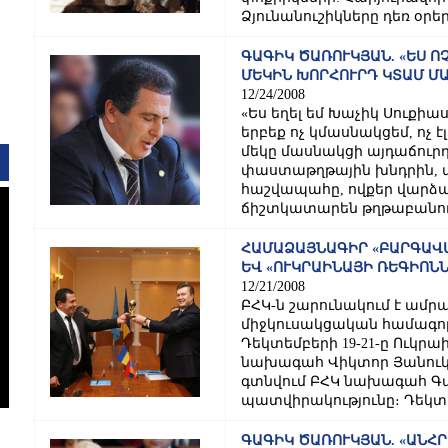
Ձյունանուշիկները դեռ օրեր
ԳԱԳԻԿ ԾԱՌՈՒԿՅԱՆ. «ԵՍ ՈՉ
ՄԵԿԻՆ ԽՈՐՀՈՒՐԴ ԿՏԱՄ ՄԱ
12/24/2008
«Ես եղել եմ Խաչիկ Սուքիաս
երբեք ոչ կմասնակցեմ, ոչ է
մեկը մասնակցի այդաճուրդի
փաստաթղթային խնդրին, մ
հաշվապահը, ովքեր վարձա
ճիշտկատարեն թղթաբանությո
ՀԱՄԱՁԱՅՆԱԳԻՐ «ԲԱՐԳԱՎԱ
ԵՎ «ՈՒԿՐԱԻՆԱՅԻ ՌԵԳԻՈՆ
12/21/2008
ԲՀԿ-ն շարունակում է ամրա
միջկուսակցական համագոր
Դեկտեմբերի 19-21-ը Ուկրա
նախագահ Վիկտոր Յանուկով
գտնվում ԲՀԿ նախագահ Գ
պատվիրակությունը։ Դեկտեմ
ԳԱԳԻԿ ԾԱՌՈՒԿՅԱՆ. «ԱՆՀՐ