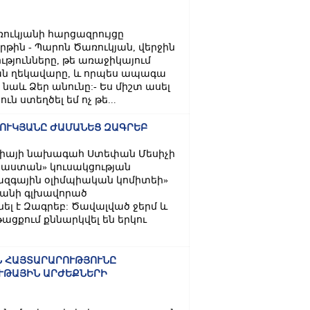
ւկյանի հարցազրույցը
թին - Պարոն Ծառուկյան, վերջին
ւթյունները, թե առաջիկայում
ան ղեկավարը, և որպես ապագա
նաև Ձեր անունը:- Ես միշտ ասել
ւն ստեղծել եմ ոչ թե...
ՈՒԿՅԱՆԸ ԺԱՄԱՆԵՑ ԶԱԳՐԵԲ
թիայի նախագահ Ստեփան Մեսիչի
աստան» կուսակցության
զգային օլիմպիական կոմիտեի»
անի գլխավորած
լ է Զագրեբ: Ծավալված ջերմ և
ացքում քննարկվել են երկու
Ն ՀԱՅՏԱՐԱՐՈՒԹՅՈՒՆԸ
ՒԹԱՅԻՆ ԱՐԺԵՔՆԵՐԻ