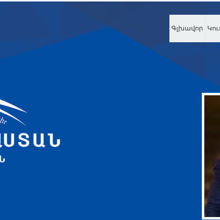
Գլխավոր
Կու