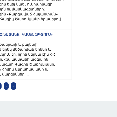
ին եկել նաեւ ուկրաինացի
րն ու մասնագետները:
իցին «Բարգավաճ Հայաստան»
Գագիկ Ծառուկյանի հրավերով
ՇԽԱՏԱՆՔ, ԿԱՄՔ, ՁԳՏՈՒՄ»
օպերայի և բալետի
երեկ մեծարման երեկո և
ւն էր, որին ներկա էին ՀՀ
ը, Հայաստանի ազգային
խագահ Գագիկ Ծառուկյանը,
 Հովիկ Աբրահամյանը և
մարզիկներ,...
›
»