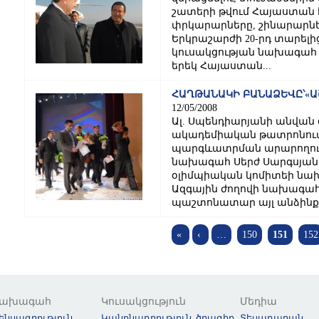
շատերի թվում Հայաստան է
փրկարարները, շինարարնե
Երկրաշարժի 20-րդ տարել
կուսակցության նախագահ 
երեկ Հայաստան...
ՀԱՂԹԱՆԱԿԻ ԲԱՆԱՁԵՎԸ՝«Ա
12/05/2008
Ալ. Սպենդիարյանի անվան 
ակադեմիական թատրոնում 
պարգևատրման արարողությո
նախագահ Սերժ Սարգսյան
օլիմպիական կոմիտեի նա
Ազգային ժողովի նախագահ
պաշտոնատար այլ անձինք, 
Pages
«
‹
…
150
151
152
Նախագահ
Կուսակցություն
Մեդիա
ենսագրություն
Կանոնադրություն, ծրագիր
Տեսադարան