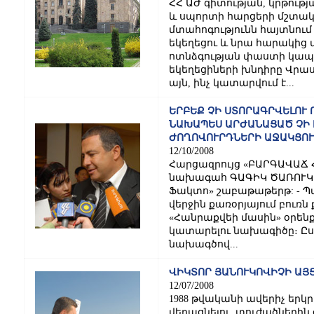
ՀՀ ԱԺ գիտության, կրթությ
և սպորտի հարցերի մշտակ
մտահոգությունն հայտնում
եկեղեցու և նրա հարակի
ոտնձգության փաստի կապ
եկեղեցիների խնդիրը Վրաս
այն, ինչ կատարվում է...
ԵՐԲԵՔ ՉԻ ՍՏՈՐԱԳՐՎԵԼՈՒ 
ՆԱԽԱՊԵՍ ԱՐԺԱՆԱՑԱԾ ՉԻ Լ
ԺՈՂՈՎՈՒՐԴՆԵՐԻ ԱՋԱԿՑՈ
12/10/2008
Հարցազրույց «ԲԱՐԳԱՎԱՃ 
նախագահ ԳԱԳԻԿ ԾԱՌՈՒԿՅԱՆ
Ֆակտո» շաբաթաթերթ: - Պ
վերջին քառօրյայում բուռ
«Հանրաքվեի մասին» օրենք
կատարելու նախագիծը։ Ըստ
նախագծով...
ՎԻԿՏՈՐ ՅԱՆՈՒԿՈՎԻՉԻ ԱՅ
12/07/2008
1988 թվականի ավերիչ եր
վերացնելու, տուժածներին 