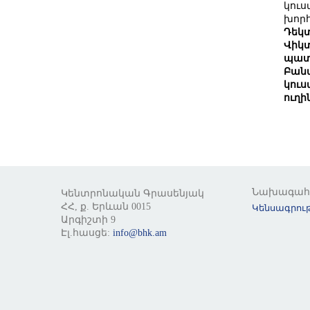
կուս
խոր
Դեկտ
Վիկտ
պատճ
Բանա
կուս
ուղի
Նախագա
Կենտրոնական Գրասենյակ
ՀՀ, ք. Երևան 0015
Կենսագրութ
Արգիշտի 9
Էլ.հասցե:
info@bhk.am