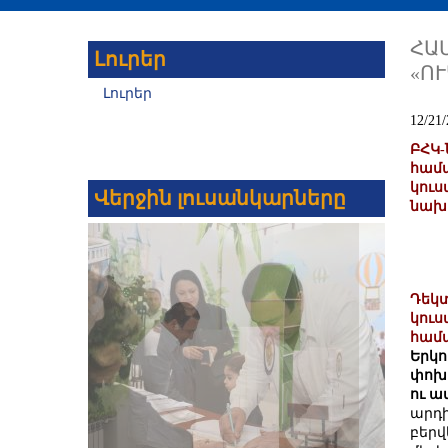
ՀԱ
Լուրեր
«Ո
Լուրեր
12/21/
ԲՀԿ-
համա
կուս
Վերջին լուսանկարները
նախա
Դեկտ
կուս
համ
Երկո
փոխը
ու ա
արդի
բերվ