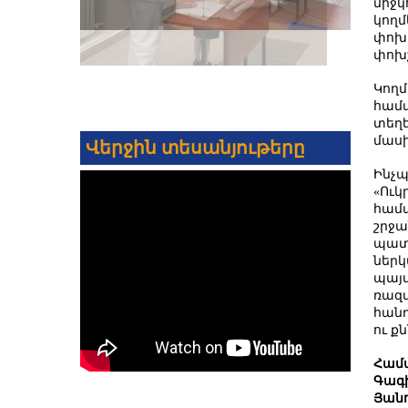
միջկ
կողմ
փոխա
փոխշ
Կողմ
համա
տեղե
մասի
Վերջին տեսանյութերը
Ինչպ
«Ուկ
համա
շրջա
պատվ
ներկ
պայմ
ռազմ
հանդ
ու ք
Համա
Գագի
Յանո