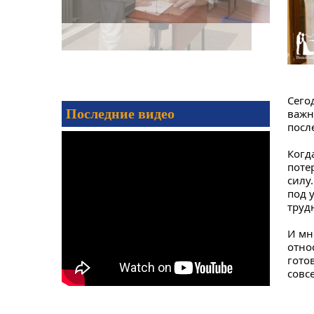
Сего
Последние видео
важн
посл
Когд
поте
силу
под 
труд
И мн
отно
гото
совс