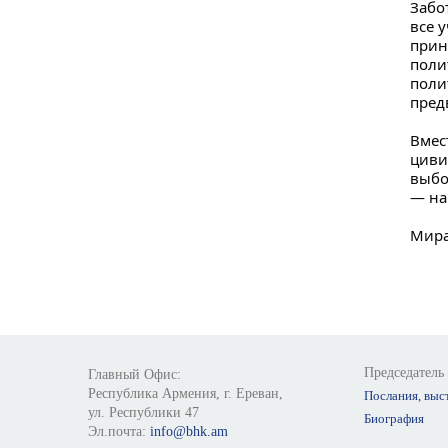
Забо
все 
прин
поли
поли
пред
Вмес
циви
выбо
— на
Мира
Председатель
Главный Офис:
Республика Армения, г. Ереван,
Послания, выс
ул. Республики 47
Биография
Эл.почта:
info@bhk.am