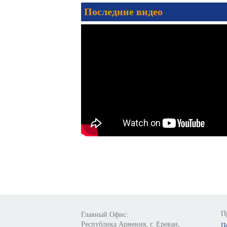
Последние видео
П
Главный Офис:
Республика Армения, г. Ереван,
П