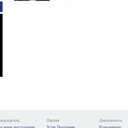
редседатель
Партия
Деятельность
ослания, выступления
Устав, Программа
В парламенте