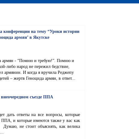
а конференции на тему “Уроки истории
еноцида армян’ в Якутске
 армян - “Помню и требую!”. Помню и
кой-либо народ не пережил бедствие,
ел армянин. И когда я вручила Реджепу
тей – жертв Геноцида армян, в ответ...
 внеочередном съезде ППА
дет дать ответы на все вопросы, которые
к ППА, и которые имеются также у вас как
 Думаю, не стоит объяснять, как велика
..