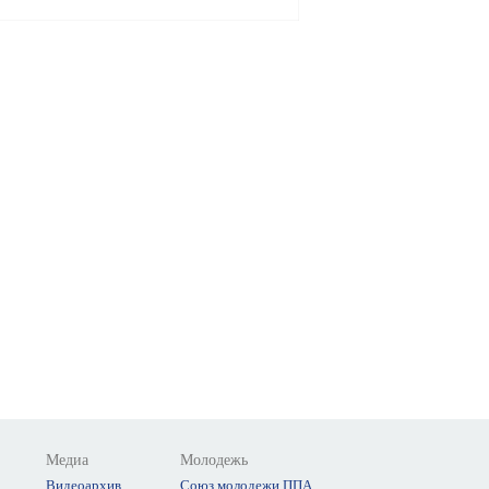
Медиа
Молодежь
Видеоархив
Союз молодежи ППА