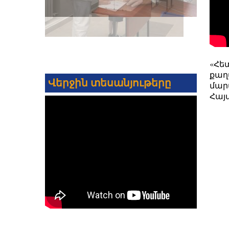
«Հե
քաղ
Վերջին տեսանյութերը
մար
Հայ