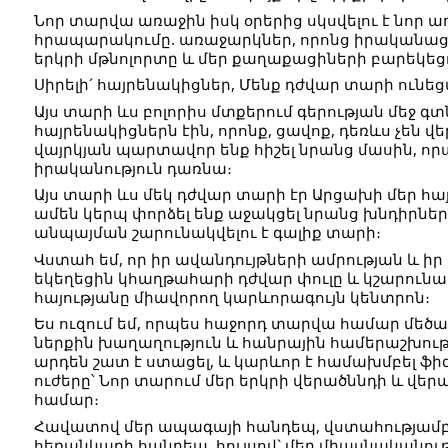
Նոր տարվա առաջին իսկ օրերից սկսվելու է նոր ա
հրապարակումը. առաջարկներ, որոնց իրականացո
երկրի մթնոլորտը և մեր քաղաքացիների բարեկեց
Սիրելի´ հայրենակիցներ, Մենք դժվար տարի ունեց
Այս տարի ևս բոլորիս մտքերում գերության մեջ
հայրենակիցներն էին, որոնք, ցավոք, դեռևս չեն վ
վայրկյան պարտավոր ենք հիշել նրանց մասին, ո
իրականություն դառնա։
Այս տարի ևս մեկ դժվար տարի էր Արցախի մեր հա
ամեն կերպ փորձել ենք աջակցել նրանց խնդիրների
անպայման շարունակվելու է գալիք տարի։
Վստահ եմ, որ իր ավանդույթների ամրության և իր 
եկեղեցին կհաղթահարի դժվար փուլը և կշարունա
հայությանը միավորող կարևորագույն կենտրոն։
Ես ուզում եմ, որպես հաջորդ տարվա համար մեծագ
ներքին խաղաղություն և հանրային համերաշխությ
արդեն շատ է ստացել, և կարևոր է համախմբել ֆի
ուժերը՝ Նոր տարում մեր երկրի վերածննդի և վեր
համար։
Հավատով մեր ապագայի հանդեպ, վստահությամբ
հեռանկարի հանդեպ, հույսով` մեր միասնականու