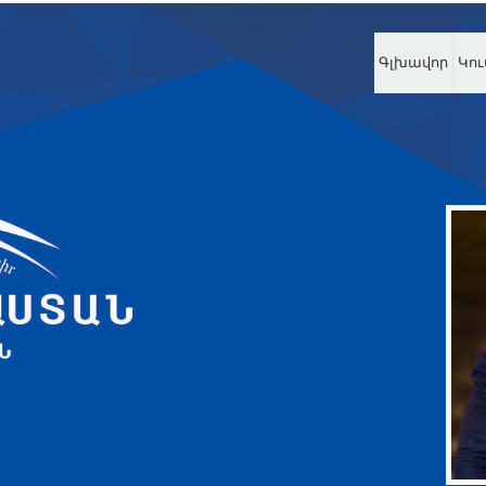
Գլխավոր
Կու