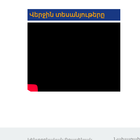
Վերջին տեսանյութերը
Նախագա
Կենտրոնական Գրասենյակ