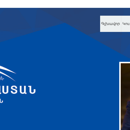
Գլխավոր
Կու