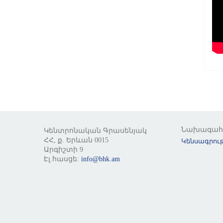
Նախագա
Կենտրոնական Գրասենյակ
ՀՀ, ք. Երևան 0015
Կենսագրութ
Արգիշտի 9
Էլ.հասցե:
info@bhk.am